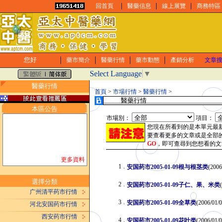
回首頁
醫藥信息
線上展覽
商務特區
您好
藥市簡介
醫藥行情
藥市動態
產銷分析
文章
Select Language
▼
醫藥行情
首頁
>
市場行情
>
醫藥行情
>
醫藥行情
本區公告
市場別：
項目：
您現在所看到的是本單元最
要查看更多的文章或是全部
GO
，即可查尋到您想看的文
更多資料
1
.
安国药市2005-01-09根与根茎类
(2006
選擇分類
2
.
安国药市2005-01-09子仁、果、米类
广州清平药市行情
3
.
安国药市2005-01-09全草类
(2006/01/0
河北安国药市行情
西安药市行情
4
.
安国药市2005-01-09花叶类
(2006/01/0