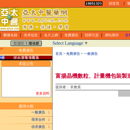
回首頁
醫藥名錄
供求信息
名片上網
免費廣告
招商引資
網站製作
文
Select Language
▼
免費廣告
首頁
>
免費廣告
>
一般廣告
本區公告
富揚晶機數粒、計量機包裝製
提供者： 非會員
更多資料
選擇分類
一般廣告
尋求合作
供求廣告