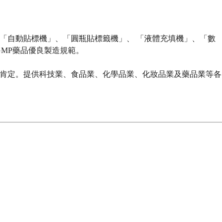
「自動貼標機」、「圓瓶貼標籤機」、 「液體充填機」、「數
MP藥品優良製造規範。
致肯定。提供科技業、食品業、化學品業、化妝品業及藥品業等各