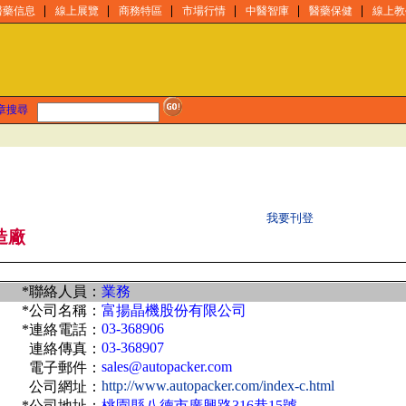
醫藥信息
線上展覽
商務特區
市場行情
中醫智庫
醫藥保健
線上教
章搜尋
我要刊登
造廠
*聯絡人員：
業務
*公司名稱：
富揚晶機股份有限公司
03-368906
*連絡電話：
03-368907
連絡傳真：
sales@autopacker.com
電子郵件：
http://www.autopacker.com/index-c.html
公司網址：
*公司地址：
桃園縣八德市廣興路316巷15號