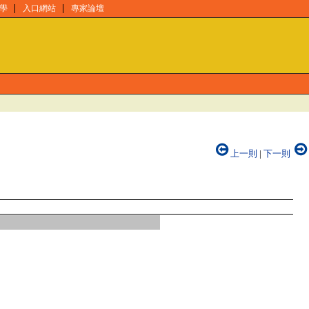
學
入口網站
專家論壇
上一則
|
下一則