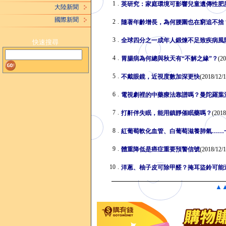
1
.
英研究：家庭環境可影響兒童遺傳性肥
大陸新聞
國際新聞
2
.
隨著年齡增長，為何腰圍也在窮追不捨
3
.
全球四分之一成年人鍛煉不足致疾病風
快速搜尋
4
.
胃腸病為何總與秋天有“不解之緣”？
(20
5
.
不戴眼鏡，近視度數加深更快
(2018/12/1
6
.
電視劇裡的中藥療法靠譜嗎？曼陀羅葉
7
.
打鼾伴失眠，能用鎮靜催眠藥嗎？
(2018
8
.
紅葡萄軟化血管、白葡萄滋養肺氣……
9
.
體重降低是癌症重要預警信號
(2018/12/1
10
.
洋蔥、柚子皮可除甲醛？掩耳盜鈴可能
▲