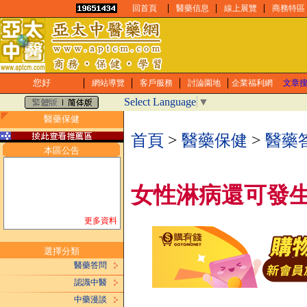
回首頁
醫藥信息
線上展覽
商務特區
您好
網站導覽
客戶服務
討論園地
企業福利網
文章
Select Language
▼
醫藥保健
首頁
>
醫藥保健
>
醫藥
本區公告
女性淋病還可發
更多資料
選擇分類
醫藥答問
認識中醫
中藥漫談