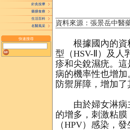
針灸按摩
藥膳食療
生活百科
資料來源：張景岳中醫
名醫風采
快速搜尋
根據國內的資料
型（HSV-Ⅱ）及
疹和尖銳濕疣。這
病的機率性也增加
防禦屏障，增加了
由於婦女淋病主
的增多，刺激粘膜
（HPV）感染，