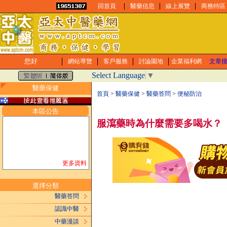
回首頁
醫藥信息
線上展覽
商務特區
您好
網站導覽
客戶服務
討論園地
企業福利網
文章
Select Language
▼
醫藥保健
首頁
>
醫藥保健
>
醫藥答問
>
便秘防治
本區公告
服瀉藥時為什麼需要多喝水？
更多資料
選擇分類
醫藥答問
認識中醫
中藥漫談