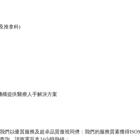
及推拿科)
療機構提供醫療人手解決方案
們以優質服務及超卓品質傲視同儕：我們的服務質素獲得ISO900
查詢，請致電百本24小時熱線：