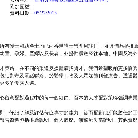
附加圖檔：
05/22/2013
資料日期：
所有護士和助產士均已向香港護士管理局註冊 ，並具備品格推薦和
幼童、孕婦、產婦以及長者，並提供護送來往本地、中國及海外
才策略，在不同的渠道及媒體廣招賢才。我們希望吸納更多優秀
包括郵寄及電話聯絡、於醫學刊物及大眾媒體刊登廣告、透過醫
更多的優秀人選。
心留意配對過程中的每一個細節。百本的人才配對策略強調專業
則，仔細了解及評估每位專才的能力，從而配對他所能勝任的工
報告資料包括推薦說明、個人履歷、無醫療失當證明、其他資歷