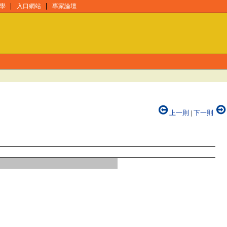
學
入口網站
專家論壇
上一則
|
下一則