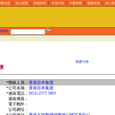
醫藥信息
線上展覽
商務特區
市場行情
中醫智庫
醫藥保健
線上教
章搜尋
我要刊登
護
*聯絡人員：
香港百本集团
*公司名稱：
香港百本集团
(852) 2575 5893
*連絡電話：
連絡傳真：
電子郵件：
公司網址：
*公司地址：
香港九龍觀塘鴻圖道52號百本中心