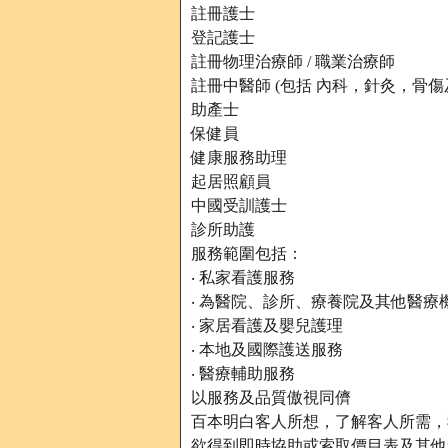
註冊護士
登記護士
註冊物理治療師 / 職業治療師
註冊中醫師 (包括 內科，針灸，骨傷
助產士
保健員
健康服務助理
起居照顧員
中國受訓護士
診所助護
服務範圍包括：
‧ 私家看護服務
‧ 為醫院、診所、療養院及其他醫
‧ 家居看護及嬰兒護理
‧ 本地及國際護送服務
‧ 醫療輔助服務
以服務及品質傲視同儕
百本明白客人所想，了解客人所需，我
欲得到即時協助或索取價目表及其他