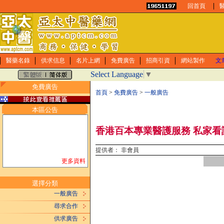
回首頁
醫藥名錄
供求信息
名片上網
免費廣告
招商引資
網站製作
文
Select Language
▼
免費廣告
首頁
>
免費廣告
>
一般廣告
本區公告
香港百本專業醫護服務 私家看
提供者： 非會員
更多資料
選擇分類
一般廣告
尋求合作
供求廣告