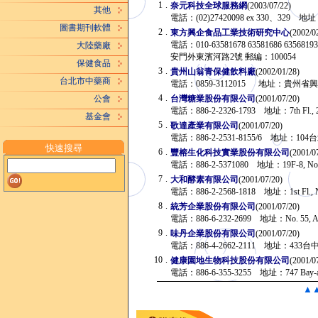
1
.
奈元科技全球服務網
(2003/07/22)
其他
電話：(02)27420098 ex 330、3
圖書期刊軟體
2
.
東方興企食品工業技術研究中心
(2002/0
電話：010-63581678 63581686 
大陸藥廠
安門外東濱河路2號 郵編：100054
保健食品
3
.
貴州山翁青保健飲料廠
(2002/01/28)
台北市中藥商
電話：0859-3112015 地址：貴
4
.
台灣糖業股份有限公司
(2001/07/20)
公會
電話：886-2-2326-1793 地址：7th Fl., 266 C
基金會
5
.
歌達產業有限公司
(2001/07/20)
電話：886-2-2531-8155/6 地址：
快速搜尋
6
.
豐榕生化科技實業股份有限公司
(2001/0
電話：886-2-5371080 地址：19F-8, No. 2, Jh
7
.
大和酵素有限公司
(2001/07/20)
電話：886-2-2568-1818 地址：1st Fl., No. 2
8
.
統芳企業股份有限公司
(2001/07/20)
電話：886-6-232-2699 地址：No. 55, Alley 
9
.
味丹企業股份有限公司
(2001/07/20)
電話：886-4-2662-2111 地址：4
10
.
健康園地生物科技股份有限公司
(2001/0
電話：886-6-355-3255 地址：747 Bay-ane R
▲