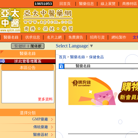
回首頁
醫藥信息
線上展覽
商務特區
醫藥名錄
供求信息
名片上網
免費廣告
招商引資
網站製作
文
Select Language
▼
醫藥名錄
首頁
>
醫藥名錄
>
保健食品
醫藥名錄
本區公告
更多資料
選擇分類
GMP藥廠
傳統藥廠
醫療器材